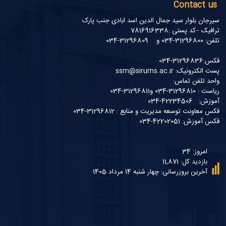
Contact us
سیرجان بلوار سید جمال الدین اسد ابادی جنب پارک
ترافیک –کد پستی :7816916338
تلفن: 31296800-034 و 31296809-034
فکس:31296836-034
پست الکترونیک: ssm@sirums.ac.ir
واحد تلفن تماس:
ریاست : 31296810-034 و31296811-034
آموزش: 42234506-034
فکس معاونت توسعه مدیریت و منابع : 31296812-034
فکس آموزش: 42202051-034
امروز: 34
بازدید کل: 11,871
آخرین بروزرسانی: چهار شنبه 14 مرداد 1405