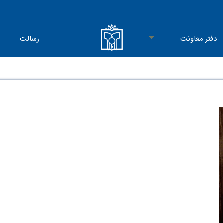
دفتر معاونت
رسالت