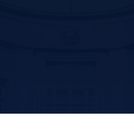
Contact us
سیرجان بلوار سید جمال الدین اسد ابادی جنب پارک ترافیک –کد پستی
:7816916338
تلفن: 31296800-034 و 31296809-034
فکس:31296836-034
پست الکترونیک: ssm@sirums.ac.ir
واحد تلفن تماس:
ریاست : 31296810-034 و31296811-034
آموزش: 42234506-034
فکس معاونت توسعه مدیریت و منابع : 31296812-034
فکس آموزش: 42202051-034
امروز: 45
بازدید کل: 11,871
آخرین بروزرسانی: چهار شنبه 14 مرداد 1405