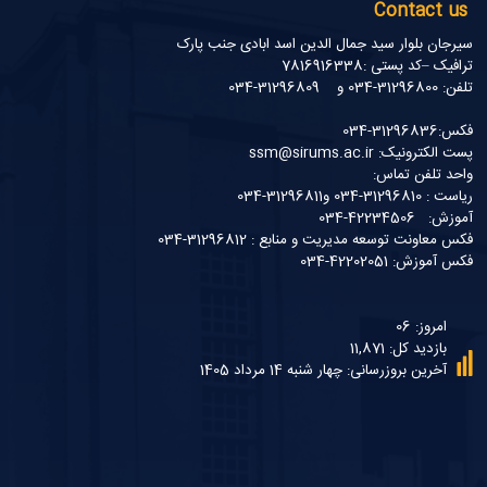
Contact us
سیرجان بلوار سید جمال الدین اسد ابادی جنب پارک
ترافیک –کد پستی :7816916338
تلفن: 31296800-034 و 31296809-034
فکس:31296836-034
پست الکترونیک: ssm@sirums.ac.ir
واحد تلفن تماس:
ریاست : 31296810-034 و31296811-034
آموزش: 42234506-034
فکس معاونت توسعه مدیریت و منابع : 31296812-034
فکس آموزش: 42202051-034
امروز: 06
بازدید کل: 11,871
آخرین بروزرسانی: چهار شنبه 14 مرداد 1405